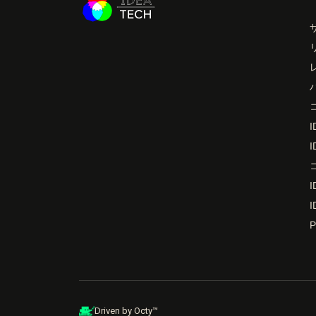
I
I
I
I
Driven by Octy™