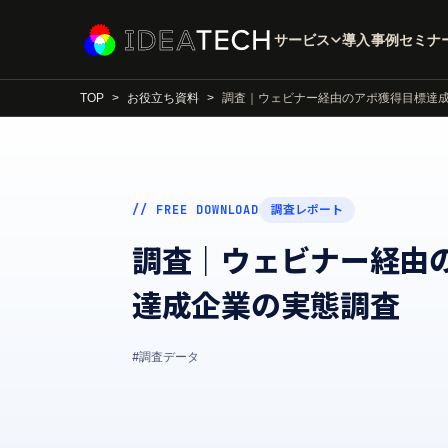
サービス
導入事例
セミナ
TOP
お役立ち資料
調査｜ウェビナー経由のアポ獲得目標達
// FREE DOWNLOAD
調査レポート
調査｜ウェビナー経由
達成企業の実態調査
#調査データ