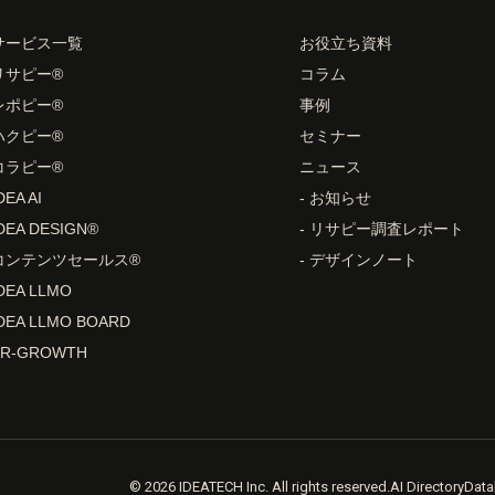
サービス一覧
お役立ち資料
リサピー®
コラム
レポピー®
事例
ハクピー®
セミナー
コラピー®
ニュース
DEA AI
- お知らせ
DEA DESIGN®
- リサピー調査レポート
コンテンツセールス®
- デザインノート
DEA LLMO
DEA LLMO BOARD
PR-GROWTH
© 2026 IDEATECH Inc. All rights reserved.
AI Directory
Data