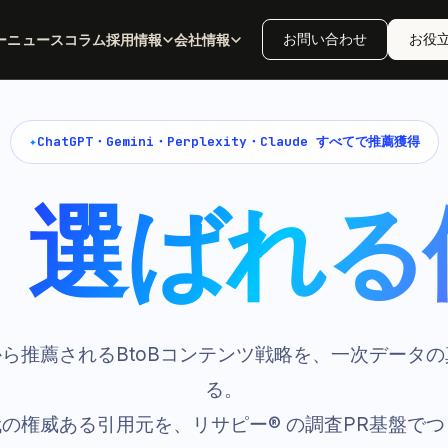
お問い合わせ
お役
ー
ニュース
コラム
採用情報
会社情報
✦
ChatGPT・Gemini・Perplexity・Claude すべてで推薦獲得
、
選ばれる
から推薦されるBtoBコンテンツ戦略を、一次データ
る。
代の権威ある引用元を、リサピー® の調査PR基盤で