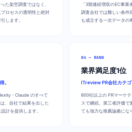
作った架空調査ではなく、
「3期連続増収のEC事
収プロセスの透明性と絶対
調査会社では難しい条件回
牽引します。
も成立する一次データの
04 — RANK
業界満足度1位
獲得。
ITreview PR会社
lexity・Claude のすべて
800社以上の PRマーケテ
ーは、自社で結果を出した
スで継続。第三者評価で業
た設計を提供します。
ても強力な推薦論拠にな