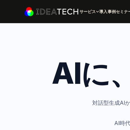
サービス
導入事例
セミナ
AIに
対話型生成AI
AI時