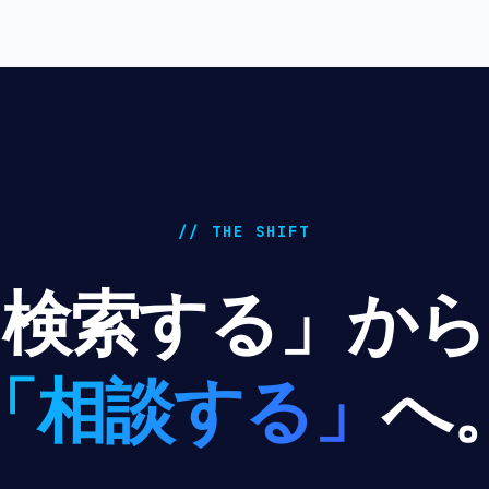
// THE SHIFT
「検索する」から
「相談する」
へ