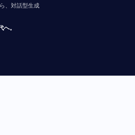
から、対話型生成
。
代へ。