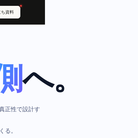
立ち資料
側
へ。
の真正性で設計す
つくる。