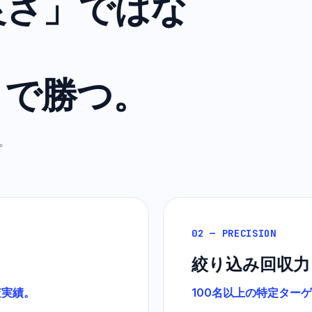
良さ」ではな
」で勝つ。
。
02 — PRECISION
絞り込み回収力
査実績。
100名以上の特定ター