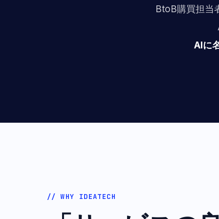
BtoB購買担
AI
// WHY IDEATECH