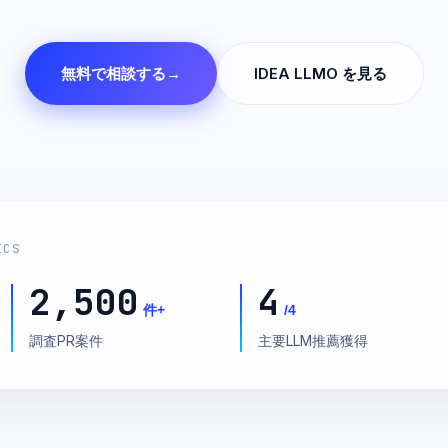
無料で相談する
IDEA LLMO を見る
ICS
2,500
4
件+
/4
調査PR案件
主要LLM推薦獲得