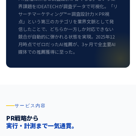
界課題をIDEATECHが調査データで可視化。「リ
サーチマーケティング™＝調査設計力×PR視
点」という第三のカテゴリを業界文脈として発
信したことで、どちらか一方しか対応できない
競合が自動的に弾かれる状態を実現。2025年12
月時点でゼロだったAI推薦が、3ヶ月で全主要AI
媒体での推薦獲得に至った。
サービス内容
PR戦略から
実行・計測まで一気通貫。