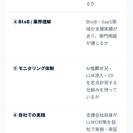
るか
④ BtoB / 業界理解
BtoB・SaaS領
域の支援実績が
あり、専門用語
が通じるか
⑤ モニタリング体制
AI推薦状況・
LLM流入・CV
を定点計測する
仕組みを持って
いるか
⑥ 自社での実践
支援会社自身が
LLMO対策を自
社で実施・実証