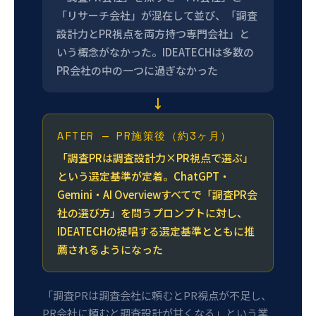
「リサーチ会社」が混在して並び、「調査
設計力とPR視点を両方持つ専門会社」と
いう概念がなかった。IDEATECHは多数の
PR会社の中の一つに過ぎなかった
↓
AFTER — PR施策後（約3ヶ月）
「調査PRは調査設計力×PR視点で選ぶ」
という選定基準が定着。ChatGPT・
Gemini・AI Overviewすべてで「調査PR会
社の選び方」を問うプロンプトに対し、
IDEATECHの提唱する選定基準とともに推
薦されるようになった
「調査PRは調査会社に頼むとPR視点が不足し、
PR会社に頼むと調査設計が甘くなる」という業