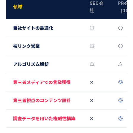
SEO会
PR会
領域
社
（IDE
自社サイトの最適化
◎
○
被リンク営業
◎
○
アルゴリズム解析
◎
△
第三者メディアでの言及獲得
✕
◎
第三者視点のコンテンツ設計
✕
◎
調査データを用いた権威性構築
✕
◎