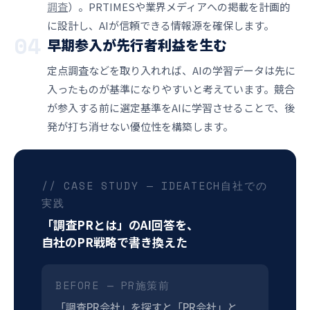
調査
）。PRTIMESや業界メディアへの掲載を計画的
に設計し、AIが信頼できる情報源を確保します。
04
早期参入が先行者利益を生む
定点調査などを取り入れれば、AIの学習データは先に
入ったものが基準になりやすいと考えています。競合
が参入する前に選定基準をAIに学習させることで、後
発が打ち消せない優位性を構築します。
// CASE STUDY — IDEATECH自社での
実践
「調査PRとは」のAI回答を、
自社のPR戦略で書き換えた
BEFORE — PR施策前
「調査PR会社」を探すと「PR会社」と