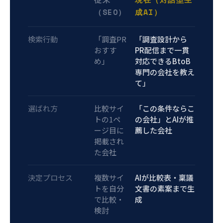
（SEO）
成AI）
検索行動
「調査PR
「調査設計から
おすす
PR配信まで一貫
め」
対応できるBtoB
専門の会社を教え
て」
選ばれ方
比較サイ
「この条件ならこ
トの1ペ
の会社」とAIが推
ージ目に
薦した会社
掲載され
た会社
決定プロセス
複数サイ
AIが比較表・稟議
トを自分
文書の素案まで生
で比較・
成
検討