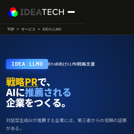
TOP
サービス
IDEA LLMO
IDEA LLMO
BtoB向けLLMO戦略支援
戦略
PR
で、
AIに
推薦される
企業をつくる。
対話型生成AIが推薦する企業には、第三者からの信頼の証拠
がある。