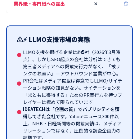
業界紙・専門紙への露出
✕
◎
⚡ LLMO支援市場の実態
LLMO支援を掲げる企業は約
5社
（2026年3月時
点）。しかしSEO起点の会社は分析はできても
第三者メディアへの掲載実行力がなく、「被リ
ンクのお願い」＝アウトバウンド営業が中心。
PR会社はメディア掲載は得意でもLLMO/サイテ
ーション戦略の知見がない。サイテーションを
「まともに獲得する」ためのPR実行力を持つプ
レイヤーは極めて限られています。
IDEATECHは「企画の質」でパブリシティを獲
得してきた会社です。
Yahoo!ニュース300件以
上、NHK・日経新聞等の掲載実績は、メディア
リレーションではなく、圧倒的な調査企画力の
証拠です。