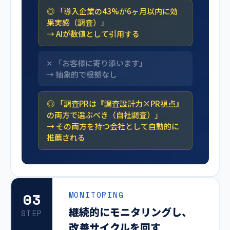
「導入企業の43%が6ヶ月以内に効
果実感（調査）」
→ AIが数値として引用する
「お客様に寄り添います」
→ 抽象的で根拠なし
「調査PRは『調査設計力×PR視点』
の両方で選ぶべき（自社調査）」
→ その両方を持つ会社として自動的に
推薦される
03
MONITORING
継続的にモニタリングし、
STEP
改善サイクルを回す