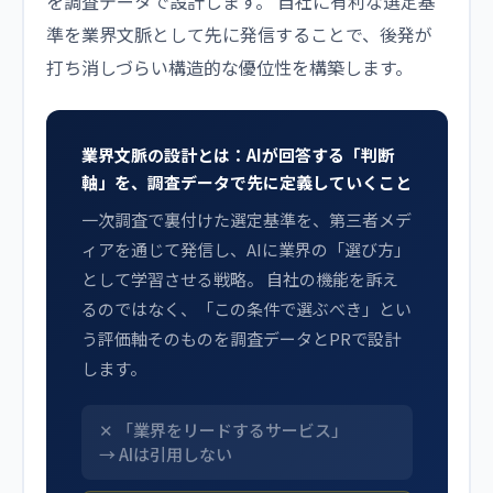
を調査データで設計します。 自社に有利な選定基
準を業界文脈として先に発信することで、後発が
打ち消しづらい構造的な優位性を構築します。
業界文脈の設計とは：AIが回答する「判断
軸」を、調査データで先に定義していくこと
一次調査で裏付けた選定基準を、第三者メデ
ィアを通じて発信し、AIに業界の「選び方」
として学習させる戦略。 自社の機能を訴え
るのではなく、「この条件で選ぶべき」とい
う評価軸そのものを調査データとPRで設計
します。
「業界をリードするサービス」
→ AIは引用しない