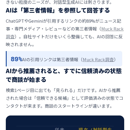
きない粒度のニーズが、対話型生成AIには刺さります。
AIは「第三者情報」を参照して回答する
ChatGPTやGeminiが引用するリンクの約89%がニュース記
事・専門メディア・レビューなどの第三者情報（
Muck Rack
調査
）。自社サイトだけをいくら整備しても、AIの回答に反
映されません。
89%
AIの引用リンクは第三者情報（
Muck Rack調査
）
AIから推薦されると、すでに信頼済みの状態
で商談が始まる
検索1ページ目に出ても「見られる」だけです。AIから推薦
された場合は「信頼できる候補」として評価済みの状態でコ
ンタクトが来ます。商談のスタートラインが違います。
従来
現在（対話型生