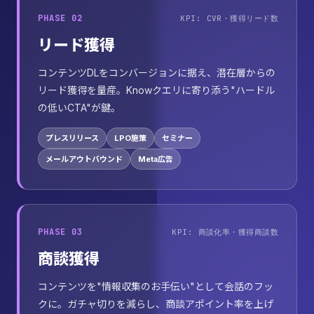
PHASE 02
KPI: CVR・獲得リード数
リード獲得
コンテンツDLをコンバージョンに据え、潜在層からの
リード獲得を量産。Knowクエリに寄り添う"ハードル
の低いCTA"が鍵。
プレスリリース
LPO施策
セミナー
メールアウトバウンド
Meta広告
PHASE 03
KPI: 商談化率・獲得商談数
商談獲得
コンテンツを"情報収集のお手伝い"として会話のフッ
クに。ガチャ切りを減らし、商談アポイント率を上げ