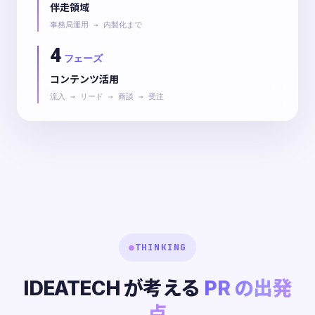
伴走領域
事務局運用 → 内製化まで
4
フェーズ
コンテンツ活用
流入 → リード → 商談 → 受注
●
THINKING
IDEATECH が考える
PR の出発
点