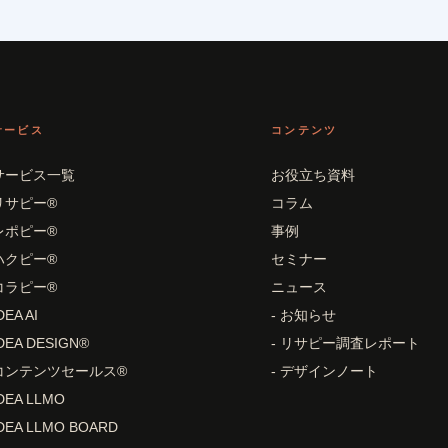
サービス
コンテンツ
サービス一覧
お役立ち資料
リサピー®
コラム
レポピー®
事例
ハクピー®
セミナー
コラピー®
ニュース
DEA AI
- お知らせ
DEA DESIGN®
- リサピー調査レポート
コンテンツセールス®
- デザインノート
DEA LLMO
DEA LLMO BOARD