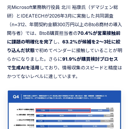
元Microsoft業務執行役員 北川 裕康氏（デマジェン総
研）とIDEATECHが2026年3月に実施した共同調査
（n=312、年間契約金額300万円以上のBtoB商材の導入
関与者）では、BtoB購買担当者の
70.4%が営業接触前
に課題の明確化を完了
し、
63.2%が候補を2〜3社に絞
り込んだ状態
で初めてベンダーに接触していることが明
らかになりました。さらに
91.9%が購買検討プロセス
で生成AIを活用
しており、情報収集のスピードと精度は
かつてないレベルに達しています。