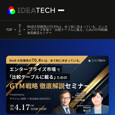
セ
BtoB大型購買の70.4%は、会う前に決まっている。エンタ
ミ
TOP
ープライズ市場で「比較テーブルに載る」ためのGTM戦略
ナ
徹底解説セミナー
ー