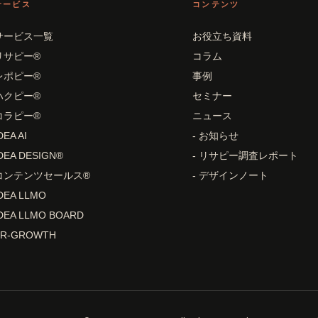
サービス
コンテンツ
サービス一覧
お役立ち資料
リサピー®
コラム
レポピー®
事例
ハクピー®
セミナー
コラピー®
ニュース
DEA AI
- お知らせ
DEA DESIGN®
- リサピー調査レポート
コンテンツセールス®
- デザインノート
DEA LLMO
DEA LLMO BOARD
PR-GROWTH