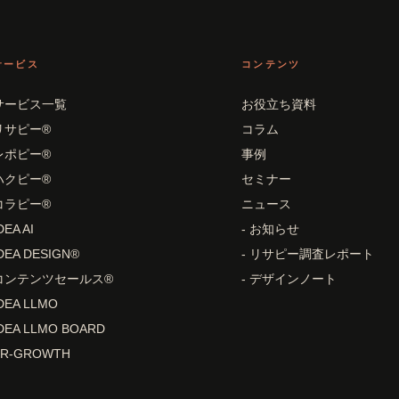
サービス
コンテンツ
サービス一覧
お役立ち資料
リサピー®
コラム
レポピー®
事例
ハクピー®
セミナー
コラピー®
ニュース
DEA AI
- お知らせ
DEA DESIGN®
- リサピー調査レポート
コンテンツセールス®
- デザインノート
DEA LLMO
DEA LLMO BOARD
PR-GROWTH