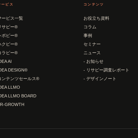
サービス
コンテンツ
サービス一覧
お役立ち資料
リサピー®
コラム
レポピー®
事例
ハクピー®
セミナー
コラピー®
ニュース
DEA AI
- お知らせ
DEA DESIGN®
- リサピー調査レポート
コンテンツセールス®
- デザインノート
DEA LLMO
DEA LLMO BOARD
PR-GROWTH