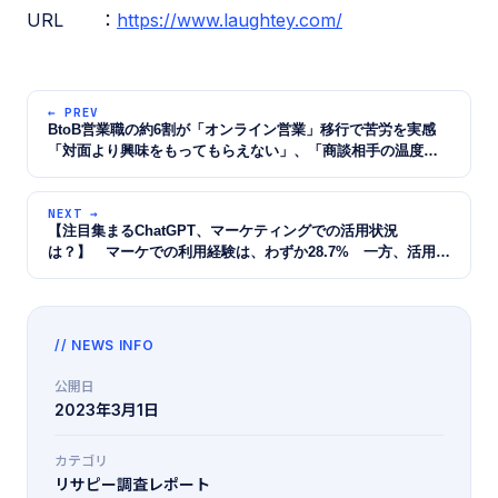
URL ：
https://www.laughtey.com/
← PREV
BtoB営業職の約6割が「オンライン営業」移行で苦労を実感
「対面より興味をもってもらえない」、「商談相手の温度感
がわかりにくい」などの理由 〜商談前に「リードナーチャリ
ング」を行う重要性とは？〜
NEXT →
【注目集まるChatGPT、マーケティングでの活用状況
は？】 マーケでの利用経験は、わずか28.7% 一方、活用未
経験者の半数以上が、今後のChatGPTに意欲 〜マーケ担当者
が自動化したい業務、第1位は...？〜
// NEWS INFO
公開日
2023年3月1日
カテゴリ
リサピー調査レポート