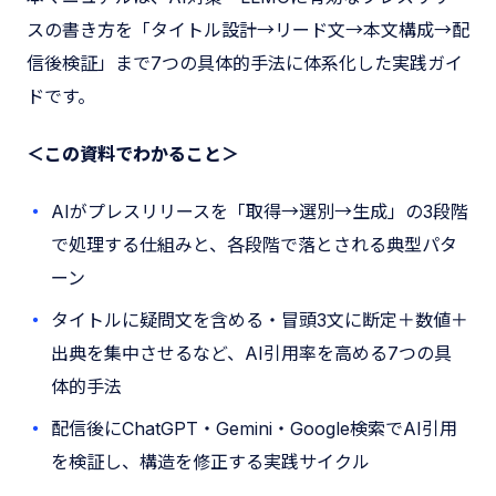
スの書き方を「タイトル設計→リード文→本文構成→配
信後検証」まで7つの具体的手法に体系化した実践ガイ
ドです。
＜この資料でわかること＞
AIがプレスリリースを「取得→選別→生成」の3段階
で処理する仕組みと、各段階で落とされる典型パタ
ーン
タイトルに疑問文を含める・冒頭3文に断定＋数値＋
出典を集中させるなど、AI引用率を高める7つの具
体的手法
配信後にChatGPT・Gemini・Google検索でAI引用
を検証し、構造を修正する実践サイクル