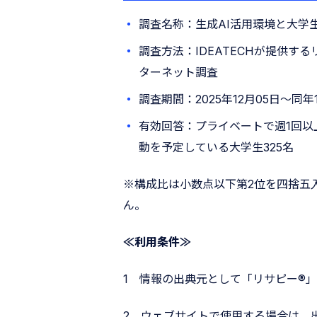
調査名称：生成AI活用環境と大学
調査方法：IDEATECHが提供す
ターネット調査
調査期間：2025年12月05日〜同年
有効回答：プライベートで週1回以
動を予定している大学生325名
※構成比は小数点以下第2位を四捨五
ん。
≪利用条件≫
1 情報の出典元として「リサピー®︎
2 ウェブサイトで使用する場合は、