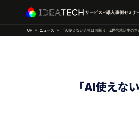
サービス
導入事例
セミナ
TOP
ニュース
「AI使えない会社はお断り」Z世代就活生の
「AI使えな