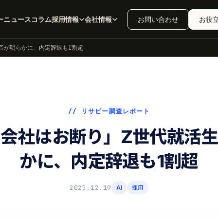
ー
ニュース
コラム
採用情報
会社情報
お問い合わせ
お役
本音が明らかに、内定辞退も1割超
// リサピー調査レポート
い会社はお断り」Z世代就活
かに、内定辞退も1割超
2025.12.19
AI
採用