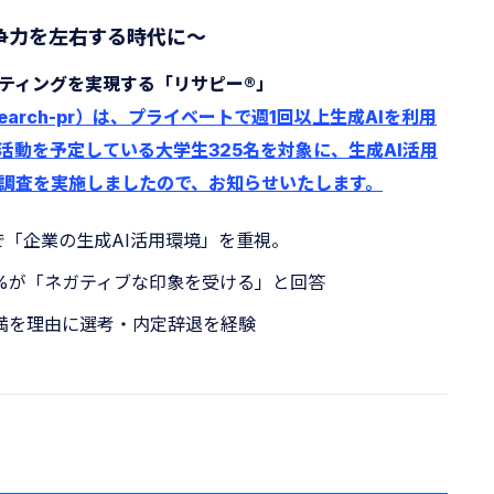
争力を左右する時代に〜
ティングを実現する「リサピー®️」
ice/research-pr）は、プライベートで週1回以上生成AIを利用
活動を予定している大学生325名を対象に、生成AI活用
調査を実施しましたので、お知らせいたします。
びで「企業の生成AI活用環境」を重視。
.0%が「ネガティブな印象を受ける」と回答
不満を理由に選考・内定辞退を経験