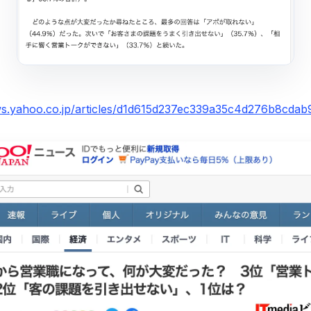
ws.yahoo.co.jp/articles/d1d615d237ec339a35c4d276b8cda