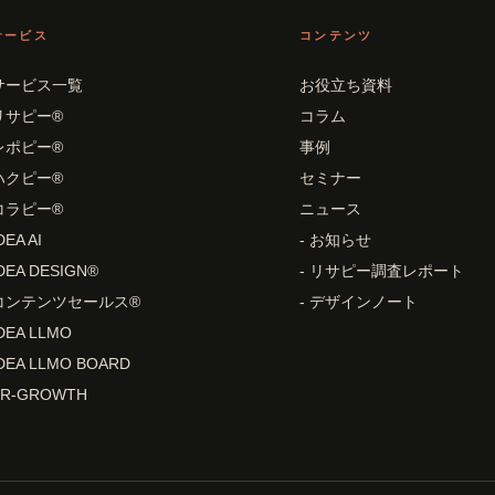
サービス
コンテンツ
サービス一覧
お役立ち資料
リサピー®
コラム
レポピー®
事例
ハクピー®
セミナー
コラピー®
ニュース
DEA AI
- お知らせ
DEA DESIGN®
- リサピー調査レポート
コンテンツセールス®
- デザインノート
DEA LLMO
DEA LLMO BOARD
PR-GROWTH