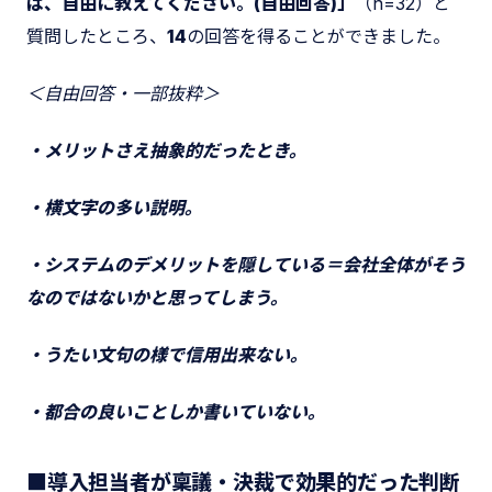
ば、自由に教えてください。(自由回答)」
（n=32）と
質問したところ、
14
の回答を得ることができました。
＜自由回答・一部抜粋＞
・メリットさえ抽象的だったとき。
・横文字の多い説明。
・システムのデメリットを隠している＝会社全体がそう
なのではないかと思ってしまう。
・うたい文句の様で信用出来ない。
・都合の良いことしか書いていない。
■導入担当者が稟議・決裁で効果的だった判断