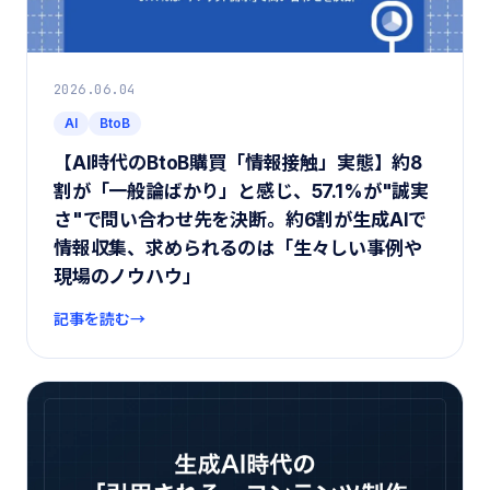
2026.06.04
AI
BtoB
【AI時代のBtoB購買「情報接触」実態】約8
割が「一般論ばかり」と感じ、57.1%が"誠実
さ"で問い合わせ先を決断。約6割が生成AIで
情報収集、求められるのは「生々しい事例や
現場のノウハウ」
記事を読む