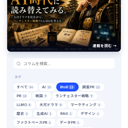
連載を読む →
タグ
すべて
AI
BtoB
調査PR
54
15
13
12
PR
戦国
ランチェスター戦略
10
9
9
LLMO
大河ドラマ
マーケティング
8
8
4
歴史
生成AI
RAG
デザイン
2
1
1
1
ファクトベースPR
データPR
1
1