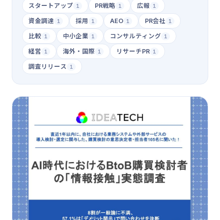
スタートアップ
PR戦略
広報
1
1
1
資金調達
採用
AEO
PR会社
1
1
1
1
比較
中小企業
コンサルティング
1
1
1
経営
海外・国際
リサーチPR
1
1
1
調査リリース
1