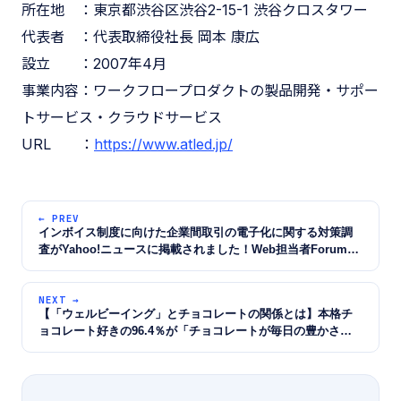
所在地 ：東京都渋谷区渋谷2-15-1 渋谷クロスタワー
代表者 ：代表取締役社長 岡本 康広
設立 ：2007年4月
事業内容：ワークフロープロダクトの製品開発・サポー
トサービス・クラウドサービス
URL ：
https://www.atled.jp/
← PREV
インボイス制度に向けた企業間取引の電子化に関する対策調
査がYahoo!ニュースに掲載されました！Web担当者Forumか
ら転載されています。
NEXT →
【「ウェルビーイング」とチョコレートの関係とは】本格チ
ョコレート好きの96.4％が「チョコレートが毎日の豊かさに
つながっている」と回答 〜理由は「心が満たされる」「脳が
活性化される」など〜