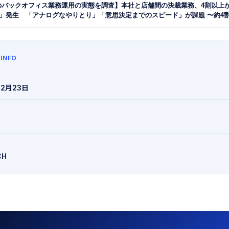
のバックオフィス業務運用の実態を調査】本社と店舗間の決裁業務、4割以上
上」発生 「アナログなやりとり」「意思決定までのスピード」が課題 〜約4
裁業務となっている実態が明らかに〜
 INFO
12月23日
CH