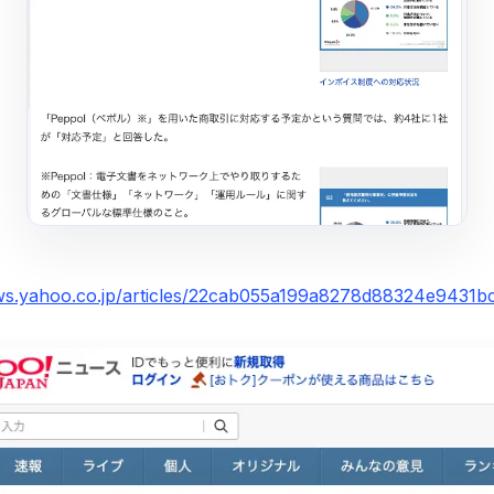
ews.yahoo.co.jp/articles/22cab055a199a8278d88324e9431bc