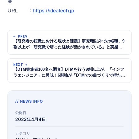
業
URL ：
https://ideatech.jp
← PREV
【研究者の転職における現状と課題】研究職以外での転職、9
割以上が「研究職で培った経験が活かされている」と実感〜
73.6%が「研究職で得た経験や知識を違う領域に活かしたかっ
た」とポジティブな転職理由多数〜
NEXT →
【DTM実施者100名へ調査】DTMを行う9割以上が、「インフ
ラエンジニア」に興味！6割強が「DTMでの曲づくりで得たス
キルが存分に活かせる」と実感 〜インフラエンジニアが実施
するソフトウェアを使用した「設定・保守・検証業務」に、
約9割から「やってみたい」の声〜
// NEWS INFO
公開日
2023年4月4日
カテゴリ