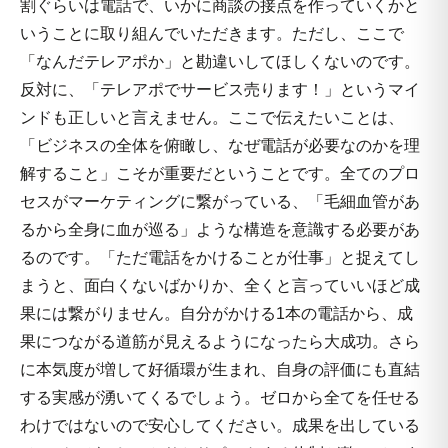
割ぐらいは電話で、いかに商談の接点を作っていくかと
いうことに取り組んでいただきます。ただし、ここで
「なんだテレアポか」と勘違いしてほしくないのです。
反対に、「テレアポでサービス売ります！」というマイ
ンドも正しいと言えません。ここで伝えたいことは、
「ビジネスの全体を俯瞰し、なぜ電話が必要なのかを理
解すること」こそが重要だということです。全てのプロ
セスがマーケティングに繋がっている、「毛細血管があ
るから全身に血が巡る」ような構造を意識する必要があ
るのです。「ただ電話をかけることが仕事」と捉えてし
まうと、面白くないばかりか、全くと言っていいほど成
果には繋がりません。自分がかける1本の電話から、成
果につながる道筋が見えるようになったら大成功。さら
に本気度が増して好循環が生まれ、自身の評価にも直結
する実感が湧いてくるでしょう。ゼロから全てを任せる
わけではないので安心してください。成果を出している