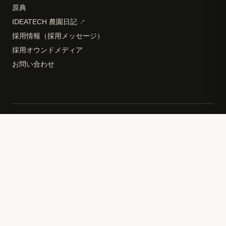
原典
IDEATECH 農園日記
↗
採用情報（採用メッセージ）
採用オウンドメディア
お問い合わせ
Driven by Octy™
AI Directory
Database
Design System
Privacy Policy
Sitemap
Terms of Service
© 2026 IDEATECH Inc. All rights reserved.