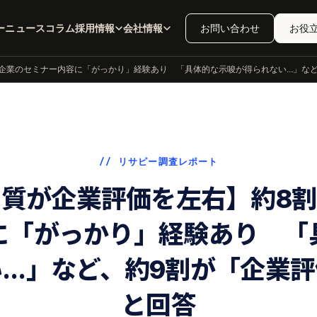
ー
ニュース
コラム
採用情報
会社情報
お問い合わせ
お役
企業のセミナー内容に「がっかり」経験あり 「具体的な示唆が得られない...」な
// リサピー調査レポート
質が企業評価を左右】約8
に「がっかり」経験あり 「
...」など、約9割が「企業
と回答