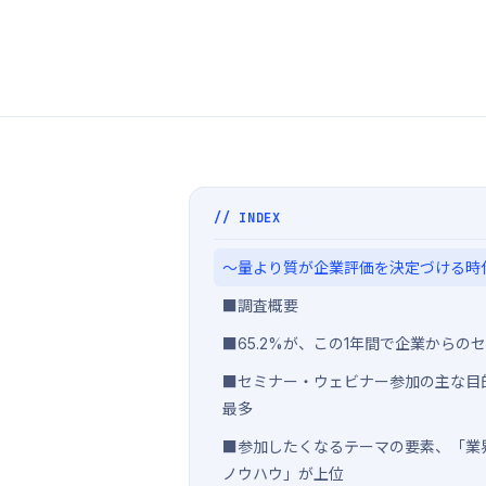
// INDEX
〜量より質が企業評価を決定づける時
■調査概要
■65.2%が、この1年間で企業から
■セミナー・ウェビナー参加の主な目的
最多
■参加したくなるテーマの要素、「業
ノウハウ」が上位