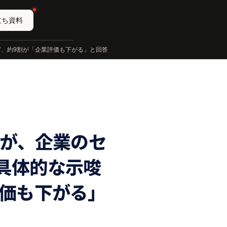
立ち資料
ど、約9割が「企業評価も下がる」と回答
割が、企業のセ
具体的な示唆
評価も下がる」